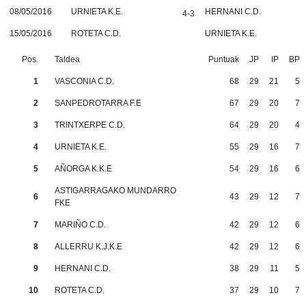
08/05/2016
URNIETA K.E.
HERNANI C.D.
4-3
15/05/2016
ROTETA C.D.
URNIETA K.E.
Pos.
Taldea
Puntuak
JP
IP
BP
1
VASCONIA C.D.
68
29
21
5
2
SANPEDROTARRA F.E
67
29
20
7
3
TRINTXERPE C.D.
64
29
20
4
4
URNIETA K.E.
55
29
16
7
5
AÑORGA K.K.E
54
29
16
6
ASTIGARRAGAKO MUNDARRO
6
43
29
12
7
FKE
7
MARIÑO C.D.
42
29
12
6
8
ALLERRU K.J.K.E
42
29
12
6
9
HERNANI C.D.
38
29
11
5
10
ROTETA C.D.
37
29
10
7