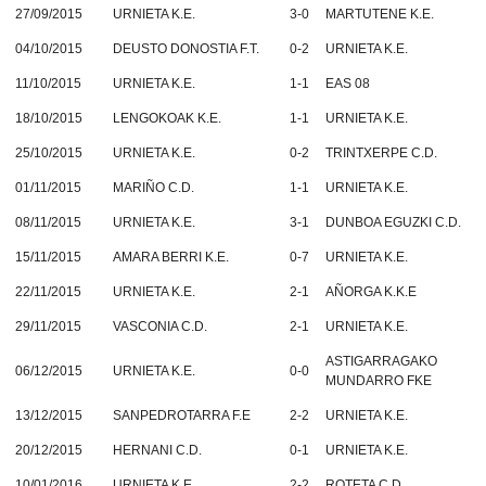
27/09/2015
URNIETA K.E.
3-0
MARTUTENE K.E.
04/10/2015
DEUSTO DONOSTIA F.T.
0-2
URNIETA K.E.
11/10/2015
URNIETA K.E.
1-1
EAS 08
18/10/2015
LENGOKOAK K.E.
1-1
URNIETA K.E.
25/10/2015
URNIETA K.E.
0-2
TRINTXERPE C.D.
01/11/2015
MARIÑO C.D.
1-1
URNIETA K.E.
08/11/2015
URNIETA K.E.
3-1
DUNBOA EGUZKI C.D.
15/11/2015
AMARA BERRI K.E.
0-7
URNIETA K.E.
22/11/2015
URNIETA K.E.
2-1
AÑORGA K.K.E
29/11/2015
VASCONIA C.D.
2-1
URNIETA K.E.
ASTIGARRAGAKO
06/12/2015
URNIETA K.E.
0-0
MUNDARRO FKE
13/12/2015
SANPEDROTARRA F.E
2-2
URNIETA K.E.
20/12/2015
HERNANI C.D.
0-1
URNIETA K.E.
10/01/2016
URNIETA K.E.
2-2
ROTETA C.D.