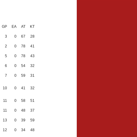
GP
EA
AT
KT
3
0
67
28
2
0
78
41
5
0
78
43
6
0
54
32
7
0
59
31
10
0
41
32
11
0
58
51
11
0
48
37
13
0
39
59
12
0
34
48