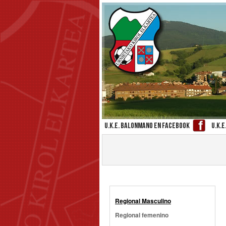
U.K.E. Balonmano en facebook
U.K.E.
Regional Masculino
Regional femenino