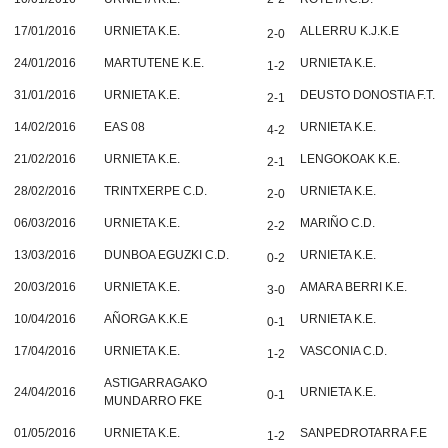
17/01/2016
URNIETA K.E.
ALLERRU K.J.K.E
2-0
24/01/2016
MARTUTENE K.E.
URNIETA K.E.
1-2
31/01/2016
URNIETA K.E.
DEUSTO DONOSTIA F.T.
2-1
14/02/2016
EAS 08
URNIETA K.E.
4-2
21/02/2016
URNIETA K.E.
LENGOKOAK K.E.
2-1
28/02/2016
TRINTXERPE C.D.
URNIETA K.E.
2-0
06/03/2016
URNIETA K.E.
MARIÑO C.D.
2-2
13/03/2016
DUNBOA EGUZKI C.D.
URNIETA K.E.
0-2
20/03/2016
URNIETA K.E.
AMARA BERRI K.E.
3-0
10/04/2016
AÑORGA K.K.E
URNIETA K.E.
0-1
17/04/2016
URNIETA K.E.
VASCONIA C.D.
1-2
ASTIGARRAGAKO
24/04/2016
URNIETA K.E.
0-1
MUNDARRO FKE
01/05/2016
URNIETA K.E.
SANPEDROTARRA F.E
1-2